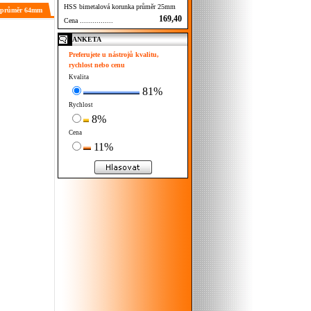
HSS bimetalová korunka průměr 25mm
a průměr 64mm
169,40
Cena ................
ANKETA
Preferujete u nástrojů kvalitu,
rychlost nebo cenu
Kvalita
81%
Rychlost
8%
Cena
11%