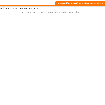
Komentáře ke zboží HSS bimetalová korunk
ohou pouze registrovaní uživatelé
K tomuto zboží ještě nenapsal nikdo žádný komentář