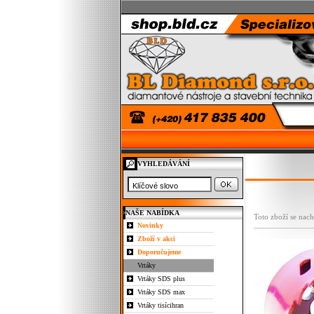
VYHLEDÁVÁNÍ
NAŠE NABÍDKA
Toto zboží se nach
Novinky
Zboží v akci
Doporučujeme
Vrtáky
Vrtáky SDS plus
Vrtáky SDS max
Vrtáky tisícihran