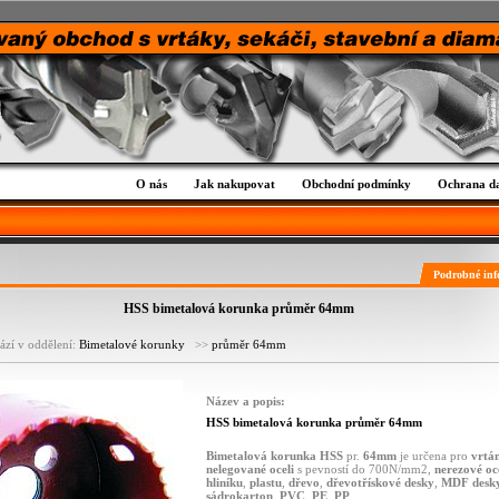
O nás
Jak nakupovat
Obchodní podmínky
Ochrana d
Podrobné inf
HSS bimetalová korunka průměr 64mm
ází v oddělení:
Bimetalové korunky
>>
průměr 64mm
Název a popis:
HSS bimetalová korunka průměr 64mm
Bimetalová
korunka
HSS
pr.
64mm
je určena pro
vrtán
nelegované
oceli
s pevností do 700N/mm2,
nerezové
oc
hliníku
,
plastu
,
dřevo
,
dřevotřískové desky
,
MDF
desk
sádrokarton
,
PVC
,
PE
,
PP
.