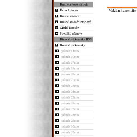
Brusné a řezné nástroje
Řezné kotouče
Vkládat komentáře m
Brusné kotouče
Brusné kotouče lamelové
Čistící kotouče
Speciální nástroje
Bimetalové korunky HSS
Bimetalové korunky
průměr 14mm
průměr 16mm
průměr 17mm
průměr 19mm
průměr 20mm
průměr 21mm
průměr 22mm
průměr 24mm
průměr 25mm
průměr 26mm
průměr 27mm
průměr 28mm
průměr 29mm
průměr 30mm
průměr 32mm