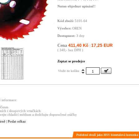
Nutno objednat upínání!!
Kód zboží:
5101-64
Výrobce:
OREN
Dostupnost:
3 dny
411,40 Kč
17,25 EUR
Cena
|
( 340,- bez DPH )
Zeptat se prodejce
Vložit do košíku
é informace:
0-45mm
čních i sloupových vrtačkách
vejte chladící médium a dodržujte doporučené otáčky
árně
|
Poslat odkaz
Podobné zboží jako HSS bimetalová korunk