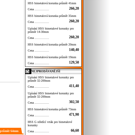
HSS bimetalová korunka průměr 41mm
266,20
Cena ................
HSS bimetalová korunka průměr 35mm
260,20
Cena ................
Upínání HSS bimetalové korunky pro
průměr 14-30mm
260,20
Cena ................
HSS bimetalová korunka průměr 20mm
140,40
Cena ................
HSS bimetalová korunka průměr 19mm
129,50
Cena ................
NEJPRODÁVANĚJŠÍ
Upínání HSS bimetalové korunky pro
průměr 32-200mm
411,40
Cena ................
Upínání HSS bimetalové korunky pro
průměr 32-200mm
302,50
Cena ................
HSS bimetalová korunka průměr 73mm
471,90
Cena ................
HSS G středící vrták pro bimetalové
korunky
66,60
a průměr 64mm
Cena ................