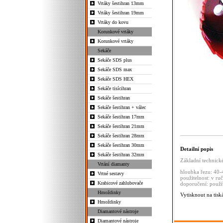
Vrtáky šestihran 13mm
Vrtáky šestihran 19mm
Vrtáky do kovu
Korunkové vrtáky
Korunkové vrtáky
Sekáče
Sekáče SDS plus
Sekáče SDS max
Sekáče SDS HEX
Sekáče tisícihran
Sekáče šestihran
Sekáče šestihran + válec
Sekáče šestihran 17mm
Sekáče šestihran 21mm
Sekáče šestihran 28mm
Sekáče šestihran 30mm
Detailní popis
Sekáče šestihran 32mm
Základní technick
Vrtání diamanty
hloubka řezu: 4
Vrtné sestavy
použitelnost: v ru
Krabicové zahlubovače
doporučení: použí
Hmoždinky
Vytisknout na tisk
Hmoždinky
Diamantové nástroje
Diamantové nástroje