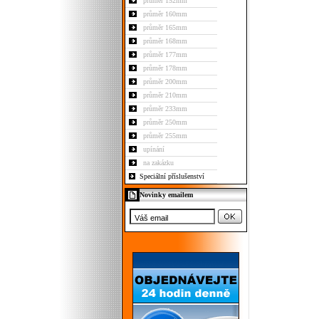
průměr 152mm
průměr 160mm
průměr 165mm
průměr 168mm
průměr 177mm
průměr 178mm
průměr 200mm
průměr 210mm
průměr 233mm
průměr 250mm
průměr 255mm
upínání
na zakázku
Speciální příslušenství
Novinky emailem