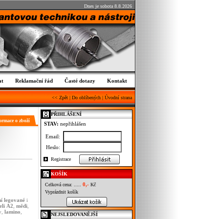
Dnes je sobota 8.8.2026
at
Reklamační řád
Časté dotazy
Kontakt
<< Zpět
|
Do oblíbených
|
Úvodní strana
PŘIHLÁŠENÍ
ormace o zboží
STAV:
nepřihlášen
Email:
Heslo:
Registrace
KOŠÍK
0,-
Celková cena: .....
Kč
Vyprázdnit košík
í
legované
i
eli
A2
,
mědi
,
y
,
lamino
,
NEJSLEDOVANĚJŠÍ