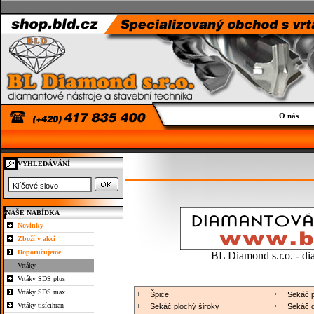
O nás
VYHLEDÁVÁNÍ
NAŠE NABÍDKA
Novinky
Zboží v akci
Doporučujeme
BL Diamond s.r.o. - di
Vrtáky
Vrtáky SDS plus
Vrtáky SDS max
Špice
Sekáč 
Vrtáky tisícihran
Sekáč plochý široký
Sekáč 