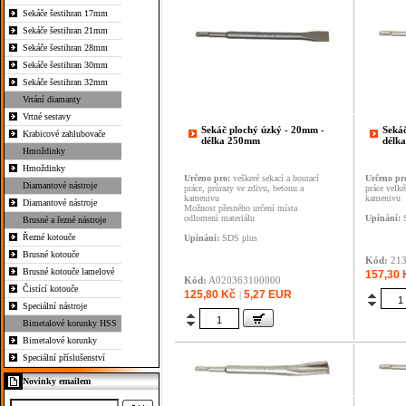
Sekáče šestihran 17mm
Sekáče šestihran 21mm
Sekáče šestihran 28mm
Sekáče šestihran 30mm
Sekáče šestihran 32mm
Vrtání diamanty
Vrtné sestavy
Sekáč plochý úzký - 20mm -
Sekáč
Krabicové zahlubovače
délka 250mm
délk
Hmoždinky
Hmoždinky
Určeno pro:
veškeré sekací a bourací
Určeno pr
Diamantové nástroje
práce, průrazy ve zdivu, betonu a
práce velk
kamenivu
kamenivu
Diamantové nástroje
Možnost přesného určení místa
odlomení materiálu
Upínání:
S
Brusné a řezné nástroje
Řezné kotouče
Upínání:
SDS plus
Brusné kotouče
Kód:
21
Brusné kotouče lamelové
157,30 
Kód:
A020363100000
Čistící kotouče
125,80 Kč
5,27 EUR
|
Speciální nástroje
Bimetalové korunky HSS
Bimetalové korunky
Speciální příslušenství
Novinky emailem