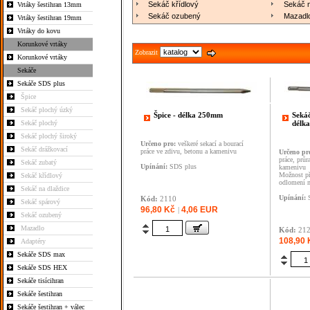
Sekáč křídlový
Sekáč n
Vrtáky šestihran 13mm
Sekáč ozubený
Mazadl
Vrtáky šestihran 19mm
Vrtáky do kovu
Korunkové vrtáky
Zobrazit
Korunkové vrtáky
Sekáče
Sekáče SDS plus
Špice
Sekáč plochý úzký
Špice - délka 250mm
Seká
Sekáč plochý
délk
Sekáč plochý široký
Určeno pro:
veškeré sekací a bourací
Sekáč drážkovací
práce ve zdivu, betonu a kamenivu
Určeno pr
práce, průr
Sekáč zubatý
Upínání:
SDS plus
kamenivu
Možnost př
Sekáč křídlový
odlomení m
Sekáč na dlaždice
Upínání:
S
Kód:
2110
Sekáč spárový
96,80 Kč
4,06 EUR
|
Sekáč ozubený
Mazadlo
Kód:
21
108,90 
Adaptéry
Sekáče SDS max
Sekáče SDS HEX
Sekáče tisícihran
Sekáče šestihran
Sekáče šestihran + válec