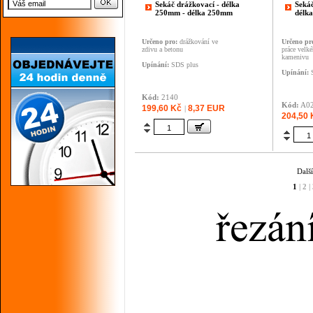
Sekáč drážkovací - délka
Sekáč
250mm - délka 250mm
délk
Určeno pro:
drážkování ve
Určeno pr
zdivu a betonu
práce velk
kamenivu
Upínání:
SDS plus
Upínání:
S
Kód:
2140
Kód:
A02
199,60 Kč
8,37 EUR
|
204,50 
Dalš
1
|
2
|