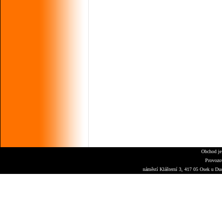
Obchod je
Provozo
náměstí Klášterní 3, 417 05 Osek u Du