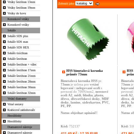
Vrtáky šestihran 13mm
Zobrazit jako
Vrtáky šestihran 19mm
Vrtáky do kovu
Korunkové vrtáky
Korunkové vrtáky
Sekáče
Sekáče SDS plus
Sekáče SDS max
Sekáče SDS HEX
Sekáče tisícihran
Sekáče šestihran
Sekáče šestihran + válec
Sekáče šestihran 17mm
HSS bimetalová korunka
HSS 
průměr 73mm
prů
Sekáče šestihran 21mm
Bimetalová
korunka
HSS
pr.
Bimetal
Sekáče šestihran 28mm
73mm
je určena pro
vrtání
73mm
je
Sekáče šestihran 30mm
legované
i
nelegované
oceli
s
legované
pevností do 700N/mm2,
nerezové
pevnost
Sekáče šestihran 32mm
oceli
A2
,
mědi
,
hliníku
,
plastu
,
oceli
A2
Vrtání diamanty
dřevo
,
dřevotřískové desky
,
MDF
dřevo
,
d
desky
,
lamino
,
sádrokarton
,
PVC
,
desky
,
l
Vrtné sestavy
PE
,
PP
.
PE
,
PP
.
Krabicové zahlubovače
Nutno objednat upínání!!
Nutno ob
Hmoždinky
Hmoždinky
Kód:
752137
Kód:
51
Diamantové nástroje
Diamantové nástroje
411,40 Kč
17,25 EUR
471,90
|