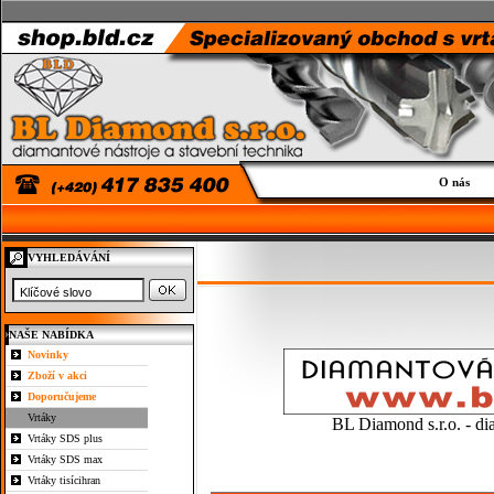
O nás
VYHLEDÁVÁNÍ
NAŠE NABÍDKA
Novinky
Zboží v akci
Doporučujeme
Vrtáky
BL Diamond s.r.o. - di
Vrtáky SDS plus
Vrtáky SDS max
Vrtáky tisícihran