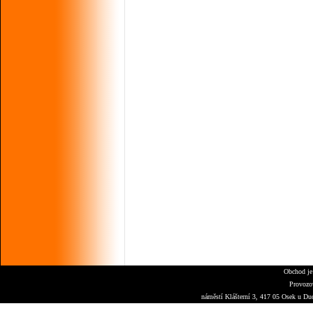
Obchod je
Provozo
náměstí Klášterní 3, 417 05 Osek u Du