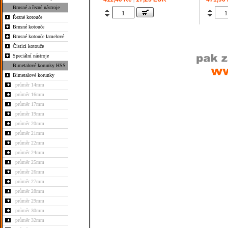
Brusné a řezné nástroje
Řezné kotouče
Brusné kotouče
Brusné kotouče lamelové
Čistící kotouče
Speciální nástroje
Bimetalové korunky HSS
Bimetalové korunky
průměr 14mm
průměr 16mm
průměr 17mm
průměr 19mm
průměr 20mm
průměr 21mm
průměr 22mm
průměr 24mm
průměr 25mm
průměr 26mm
průměr 27mm
průměr 28mm
průměr 29mm
průměr 30mm
průměr 32mm