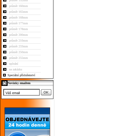
průměr 152mm
průměr 160mm
průměr 165mm
průměr 168mm
průměr 177mm
průměr 178mm
průměr 200mm
průměr 210mm
průměr 233mm
průměr 250mm
průměr 255mm
upínání
na zakázku
Speciální příslušenství
Novinky emailem