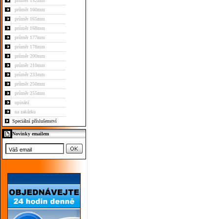
průměr 152mm
průměr 160mm
průměr 165mm
průměr 168mm
průměr 177mm
průměr 178mm
průměr 200mm
průměr 210mm
průměr 233mm
průměr 250mm
průměr 255mm
upínání
na zakázku
Speciální příslušenství
Novinky emailem