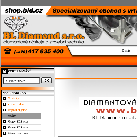
O nás
VYHLEDÁVÁNÍ
NAŠE NABÍDKA
Novinky
Zboží v akci
Doporučujeme
Vrtáky
BL Diamond s.r.o. - di
Vrtáky SDS plus
Vrtáky SDS max
Vrtáky tisícihran