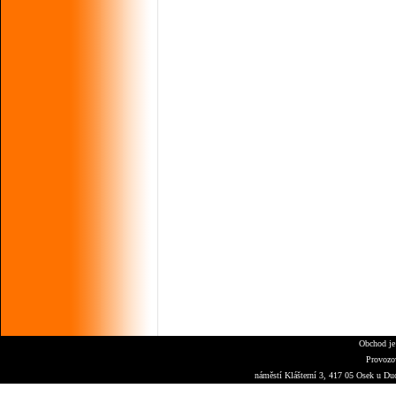
Obchod je
Provozo
náměstí Klášterní 3, 417 05 Osek u Du