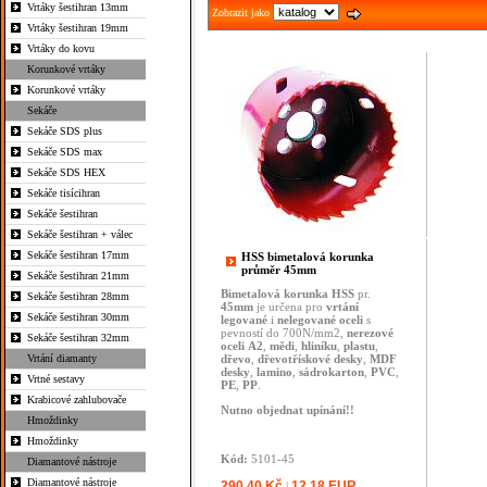
Vrtáky šestihran 13mm
Zobrazit jako
Vrtáky šestihran 19mm
Vrtáky do kovu
Korunkové vrtáky
Korunkové vrtáky
Sekáče
Sekáče SDS plus
Sekáče SDS max
Sekáče SDS HEX
Sekáče tisícihran
Sekáče šestihran
Sekáče šestihran + válec
Sekáče šestihran 17mm
HSS bimetalová korunka
průměr 45mm
Sekáče šestihran 21mm
Bimetalová
korunka
HSS
pr.
Sekáče šestihran 28mm
45mm
je určena pro
vrtání
Sekáče šestihran 30mm
legované
i
nelegované
oceli
s
pevností do 700N/mm2,
nerezové
Sekáče šestihran 32mm
oceli
A2
,
mědi
,
hliníku
,
plastu
,
Vrtání diamanty
dřevo
,
dřevotřískové desky
,
MDF
desky
,
lamino
,
sádrokarton
,
PVC
,
Vrtné sestavy
PE
,
PP
.
Krabicové zahlubovače
Nutno objednat upínání!!
Hmoždinky
Hmoždinky
Kód:
5101-45
Diamantové nástroje
Diamantové nástroje
290,40 Kč
12,18 EUR
|