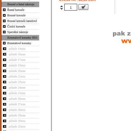
Brusné a řezné nástroje
Řezné kotouče
Brusné kotouče
Brusné kotouče lamelové
Čistící kotouče
Speciální nástroje
Bimetalové korunky HSS
Bimetalové korunky
průměr 14mm
průměr 16mm
průměr 17mm
průměr 19mm
průměr 20mm
průměr 21mm
průměr 22mm
průměr 24mm
průměr 25mm
průměr 26mm
průměr 27mm
průměr 28mm
průměr 29mm
průměr 30mm
průměr 32mm