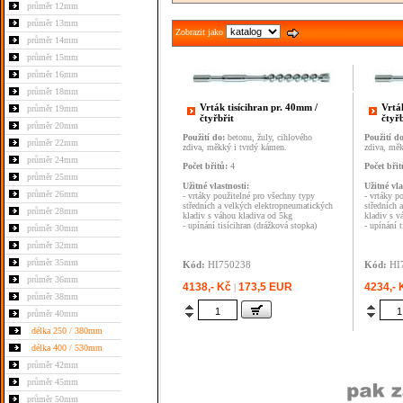
průměr 12mm
průměr 13mm
Zobrazit jako
průměr 14mm
průměr 15mm
průměr 16mm
průměr 18mm
Vrták tisícihran pr. 40mm /
Vrtá
průměr 19mm
čtyřbřit
čtyřb
průměr 20mm
Použití do:
betonu, žuly, cihlového
Použití d
průměr 22mm
zdiva, měkký i tvrdý kámen.
zdiva, měk
průměr 24mm
Počet břitů:
4
Počet břit
průměr 25mm
Užitné vlastnosti:
Užitné vla
průměr 26mm
- vrtáky použitelné pro všechny typy
- vrtáky p
středních a velkých elektropneumatických
středních 
průměr 28mm
kladiv s váhou kladiva od 5kg
kladiv s v
- upínání tisícihran (drážková stopka)
- upínání 
průměr 30mm
průměr 32mm
průměr 35mm
Kód:
HI750238
Kód:
HI
průměr 36mm
4138,- Kč
173,5 EUR
4234,-
|
průměr 38mm
průměr 40mm
délka 250 / 380mm
délka 400 / 530mm
průměr 42mm
průměr 45mm
průměr 50mm