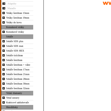
Adaptéry
Mazadlo
Vrtáky šestihran 13mm
Vrtáky šestihran 19mm
Vrtáky do kovu
Korunkové vrtáky
Korunkové vrtáky
Sekáče
Sekáče SDS plus
Sekáče SDS max
Sekáče SDS HEX
Sekáče tisícihran
Sekáče šestihran
Sekáče šestihran + válec
Sekáče šestihran 17mm
Sekáče šestihran 21mm
Sekáče šestihran 28mm
Sekáče šestihran 30mm
Sekáče šestihran 32mm
Vrtání diamanty
Vrtné sestavy
Krabicové zahlubovače
Hmoždinky