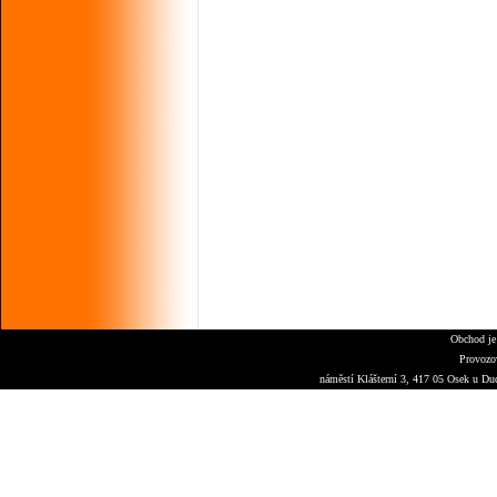
Obchod je
Provozo
náměstí Klášterní 3, 417 05 Osek u Du