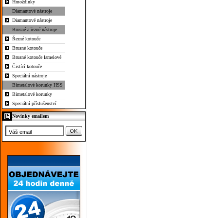
Hmoždinky
Diamantové nástroje
Diamantové nástroje
Brusné a řezné nástroje
Řezné kotouče
Brusné kotouče
Brusné kotouče lamelové
Čistící kotouče
Speciální nástroje
Bimetalové korunky HSS
Bimetalové korunky
Speciální příslušenství
Novinky emailem