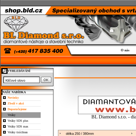
O nás
VYHLEDÁVÁNÍ
NAŠE NABÍDKA
Novinky
Zboží v akci
Doporučujeme
Vrtáky
BL Diamond s.r.o. - di
Vrtáky SDS plus
Vrtáky SDS max
Vrtáky tisícihran
délka 250 / 380mm