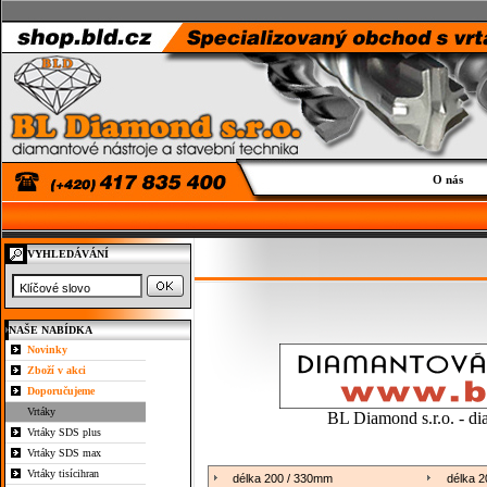
O nás
VYHLEDÁVÁNÍ
NAŠE NABÍDKA
Novinky
Zboží v akci
Doporučujeme
Vrtáky
BL Diamond s.r.o. - di
Vrtáky SDS plus
Vrtáky SDS max
Vrtáky tisícihran
délka 200 / 330mm
délka 