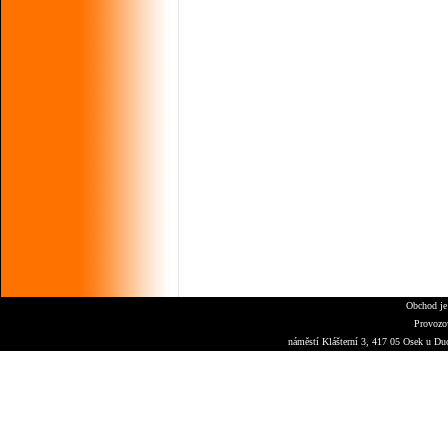
Obchod je
Provozo
náměstí Klášterní 3, 417 05 Osek u Du