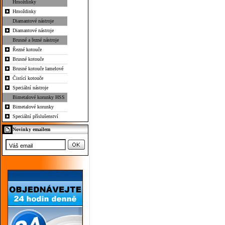
Hmoždinky
Hmoždinky
Diamantové nástroje
Diamantové nástroje
Brusné a řezné nástroje
Řezné kotouče
Brusné kotouče
Brusné kotouče lamelové
Čistící kotouče
Speciální nástroje
Bimetalové korunky HSS
Bimetalové korunky
Speciální příslušenství
Novinky emailem