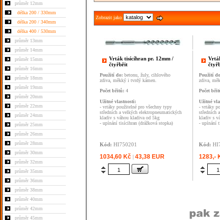
průměr 12mm
délka 200 / 330mm
Zobrazit jako
délka 200 / 340mm
délka 400 / 530mm
průměr 13mm
průměr 14mm
Vrták tisícíhran pr. 12mm /
Vrtá
průměr 15mm
čtyřbřit
čtyřb
průměr 16mm
Použití do:
betonu, žuly, cihlového
Použití d
průměr 18mm
zdiva, měkký i tvrdý kámen.
zdiva, měk
průměr 19mm
Počet břitů:
4
Počet břit
průměr 20mm
Užitné vlastnosti:
Užitné vla
průměr 22mm
- vrtáky použitelné pro všechny typy
- vrtáky p
středních a velkých elektropneumatických
středních 
průměr 24mm
kladiv s váhou kladiva od 5kg
kladiv s v
- upínání tisícihran (drážková stopka)
- upínání 
průměr 25mm
průměr 26mm
průměr 28mm
Kód:
HI750201
Kód:
HI
průměr 30mm
1034,60 Kč
43,38 EUR
1283,-
|
průměr 32mm
průměr 35mm
průměr 36mm
průměr 38mm
průměr 40mm
průměr 42mm
průměr 45mm