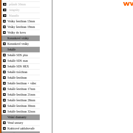
průměr 50mm
Adaptéry
Mazadlo
Vrtáky šestihran 13mm
Vrtáky šestihran 19mm
Vrtáky do kovu
Korunkové vrtáky
Korunkové vrtáky
Sekáče
Sekáče SDS plus
Sekáče SDS max
Sekáče SDS HEX
Sekáče tisícihran
Sekáče šestihran
Sekáče šestihran + válec
Sekáče šestihran 17mm
Sekáče šestihran 21mm
Sekáče šestihran 28mm
Sekáče šestihran 30mm
Sekáče šestihran 32mm
Vrtání diamanty
Vrtné sestavy
Krabicové zahlubovače