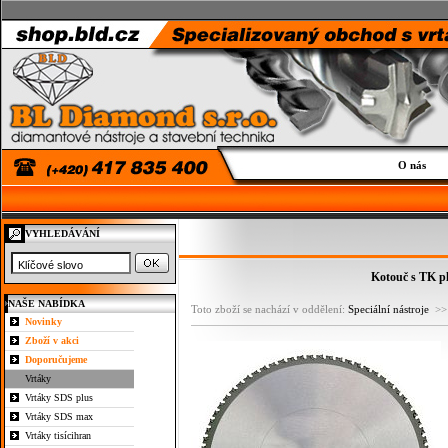
O nás
VYHLEDÁVÁNÍ
Kotouč s TK pl
NAŠE NABÍDKA
Toto zboží se nachází v oddělení:
Speciální nástroje
>
Novinky
Zboží v akci
Doporučujeme
Vrtáky
Vrtáky SDS plus
Vrtáky SDS max
Vrtáky tisícihran