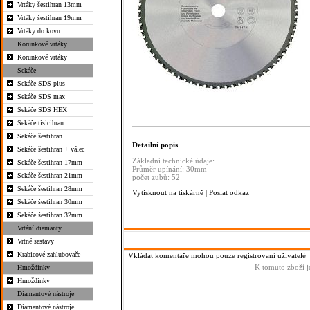
Vrtáky šestihran 13mm
Vrtáky šestihran 19mm
Vrtáky do kovu
Korunkové vrtáky
Korunkové vrtáky
Sekáče
Sekáče SDS plus
Sekáče SDS max
Sekáče SDS HEX
Sekáče tisícihran
Sekáče šestihran
Detailní popis
Sekáče šestihran + válec
Základní technické údaje:
Sekáče šestihran 17mm
Průměr upínání: 30mm
Sekáče šestihran 21mm
počet zubů: 52
Sekáče šestihran 28mm
Vytisknout na tiskárně
|
Poslat odkaz
Sekáče šestihran 30mm
Sekáče šestihran 32mm
Vrtání diamanty
Vrtné sestavy
Krabicové zahlubovače
Vkládat komentáře mohou pouze registrovaní uživatelé
K tomuto zboží j
Hmoždinky
Hmoždinky
Diamantové nástroje
Diamantové nástroje