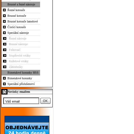
Brusné a řezné nástroje
Řezné kotouče
Brusné kotouče
Brusné kotouče lamelové
Čistící kotouče
Speciální nástroje
Řezné nástroje
Brusné nástroje
Frézovací
Stupňovité vrtáky
Kuželové vrtáky
Záhlubníky
Bimetalové korunky HSS
Bimetalové korunky
Speciální příslušenství
Novinky emailem