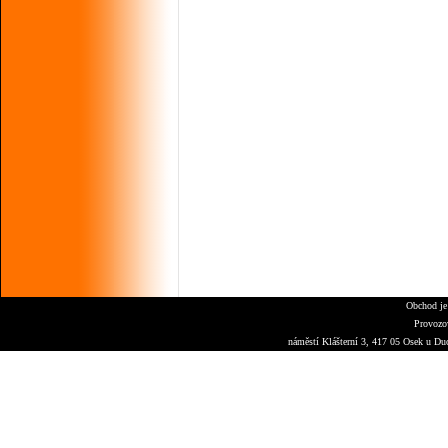
Obchod je
Provozo
náměstí Klášterní 3, 417 05 Osek u Du