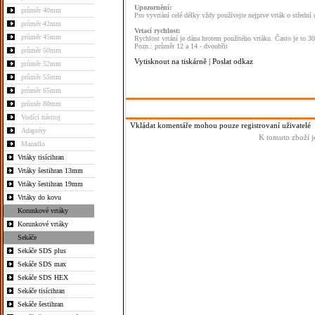
Upozornění:
průměr 40mm
Pro vyvrtání celé délky vždy používejte nejprve vrták o středn
průměr 42mm
Vrtací rychlost:
průměr 45mm
Rychlost vrtání je dána hrotem použitého vrtáku. Často je to 3
Pozn.: průměr 12 a 14 - dvoubřit
průměr 50mm
Vytisknout na tiskárně
|
Poslat odkaz
průměr 52mm
průměr 55mm
průměr 65mm
průměr 80mm
Vodící nástroj
Vkládat komentáře mohou pouze registrovaní uživatelé
Adaptéry
K tomuto zboží j
Mazadlo
Vrtáky tisícihran
Vrtáky šestihran 13mm
Vrtáky šestihran 19mm
Vrtáky do kovu
Korunkové vrtáky
Korunkové vrtáky
Sekáče
Sekáče SDS plus
Sekáče SDS max
Sekáče SDS HEX
Sekáče tisícihran
Sekáče šestihran