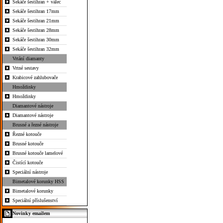
Sekáče šestihran + válec
Sekáče šestihran 17mm
Sekáče šestihran 21mm
Sekáče šestihran 28mm
Sekáče šestihran 30mm
Sekáče šestihran 32mm
Vrtání diamanty
Vrtné sestavy
Krabicové zahlubovače
Hmoždinky
Hmoždinky
Diamantové nástroje
Diamantové nástroje
Brusné a řezné nástroje
Řezné kotouče
Brusné kotouče
Brusné kotouče lamelové
Čistící kotouče
Speciální nástroje
Bimetalové korunky HSS
Bimetalové korunky
Speciální příslušenství
Novinky emailem