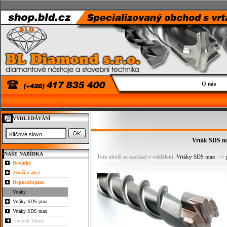
O nás
VYHLEDÁVÁNÍ
Vrták SDS ma
NAŠE NABÍDKA
Toto zboží se nachází v oddělení:
Vrtáky SDS max
>>
Novinky
Zboží v akci
Doporučujeme
Vrtáky
Vrtáky SDS plus
Vrtáky SDS max
průměr 10mm