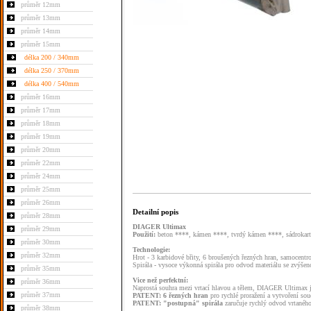
průměr 12mm
průměr 13mm
průměr 14mm
průměr 15mm
délka 200 / 340mm
délka 250 / 370mm
délka 400 / 540mm
průměr 16mm
průměr 17mm
průměr 18mm
průměr 19mm
průměr 20mm
průměr 22mm
průměr 24mm
průměr 25mm
průměr 26mm
Detailní popis
průměr 28mm
DIAGER Ultimax
průměr 29mm
Použití:
beton ****, kámen ****, tvrdý kámen ****, sádrokart
průměr 30mm
Technologie:
průměr 32mm
Hrot - 3 karbidové břity, 6 broušených řezných hran, samocentro
Spirála - vysoce výkonná spirála pro odvod materiálu se zvýšen
průměr 35mm
Vice než perfektní:
průměr 36mm
Naprostá souhra mezi vrtací hlavou a tělem, DIAGER Ultimax j
průměr 37mm
PATENT: 6 řezných hran
pro rychlé proražení a vytvoření so
PATENT: "postupná" spirála
zaručuje rychlý odvod vrtaného 
průměr 38mm