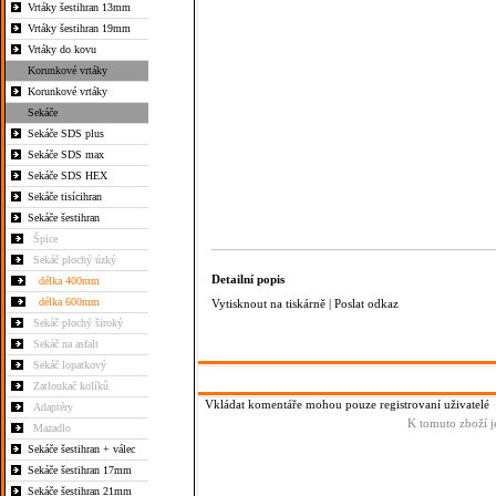
Vrtáky šestihran 13mm
Vrtáky šestihran 19mm
Vrtáky do kovu
Korunkové vrtáky
Korunkové vrtáky
Sekáče
Sekáče SDS plus
Sekáče SDS max
Sekáče SDS HEX
Sekáče tisícihran
Sekáče šestihran
Špice
Sekáč plochý úzký
Detailní popis
délka 400mm
délka 600mm
Vytisknout na tiskárně
|
Poslat odkaz
Sekáč plochý široký
Sekáč na asfalt
Sekáč lopatkový
Zatloukač kolíků
Vkládat komentáře mohou pouze registrovaní uživatelé
Adaptéry
K tomuto zboží j
Mazadlo
Sekáče šestihran + válec
Sekáče šestihran 17mm
Sekáče šestihran 21mm