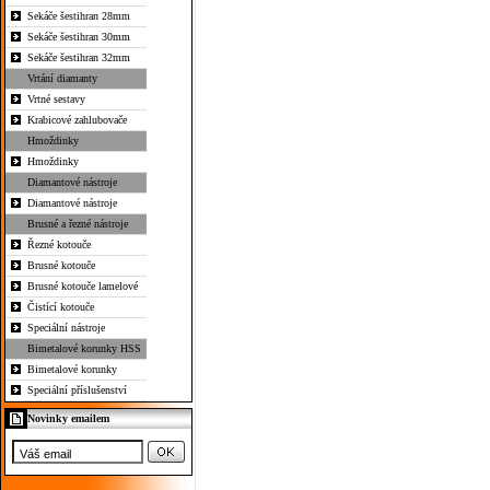
Sekáče šestihran 28mm
Sekáče šestihran 30mm
Sekáče šestihran 32mm
Vrtání diamanty
Vrtné sestavy
Krabicové zahlubovače
Hmoždinky
Hmoždinky
Diamantové nástroje
Diamantové nástroje
Brusné a řezné nástroje
Řezné kotouče
Brusné kotouče
Brusné kotouče lamelové
Čistící kotouče
Speciální nástroje
Bimetalové korunky HSS
Bimetalové korunky
Speciální příslušenství
Novinky emailem