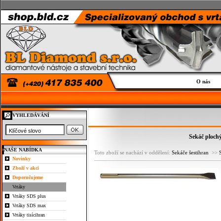
O nás
VYHLEDÁVÁNÍ
Sekáč ploch
NAŠE NABÍDKA
Toto zboží se nachází v oddělení:
Sekáče šestihran
>>
Novinky
Zboží v akci
Doporučujeme
Vrtáky
Vrtáky SDS plus
Vrtáky SDS max
Vrtáky tisícihran