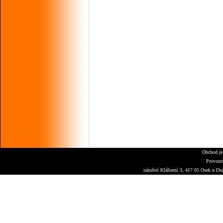
Obchod je
Provozo
náměstí Klášterní 3, 417 05 Osek u Du