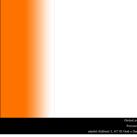
Obchod je
Provozo
náměstí Klášterní 3, 417 05 Osek u Du