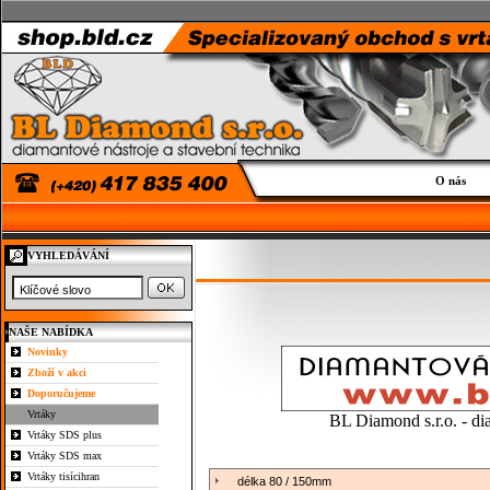
O nás
VYHLEDÁVÁNÍ
NAŠE NABÍDKA
Novinky
Zboží v akci
Doporučujeme
Vrtáky
BL Diamond s.r.o. - di
Vrtáky SDS plus
Vrtáky SDS max
Vrtáky tisícihran
délka 80 / 150mm