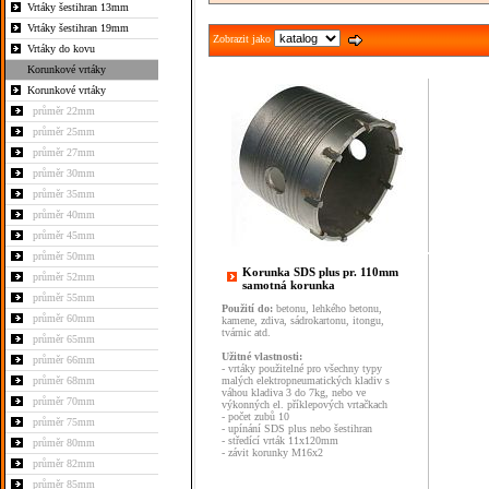
Vrtáky šestihran 13mm
Vrtáky šestihran 19mm
Zobrazit jako
Vrtáky do kovu
Korunkové vrtáky
Korunkové vrtáky
průměr 22mm
průměr 25mm
průměr 27mm
průměr 30mm
průměr 35mm
průměr 40mm
průměr 45mm
průměr 50mm
Korunka SDS plus pr. 110mm
průměr 52mm
samotná korunka
průměr 55mm
Použití do:
betonu, lehkého betonu,
průměr 60mm
kamene, zdiva, sádrokartonu, itongu,
tvárnic atd.
průměr 65mm
Užitné vlastnosti:
průměr 66mm
- vrtáky použitelné pro všechny typy
průměr 68mm
malých
elektropneumatických kladiv s
váhou kladiva
3 do 7
kg
, nebo ve
průměr 70mm
výkonných el. příklepových vrtačkach
- počet zubů 10
průměr 75mm
-
upínání SDS plus nebo šestihran
- středící vrták 11x120mm
průměr 80mm
- závit korunky M16x2
průměr 82mm
průměr 85mm