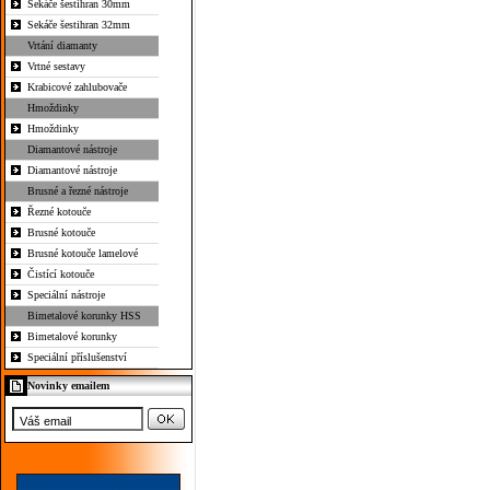
Sekáče šestihran 30mm
Sekáče šestihran 32mm
Vrtání diamanty
Vrtné sestavy
Krabicové zahlubovače
Hmoždinky
Hmoždinky
Diamantové nástroje
Diamantové nástroje
Brusné a řezné nástroje
Řezné kotouče
Brusné kotouče
Brusné kotouče lamelové
Čistící kotouče
Speciální nástroje
Bimetalové korunky HSS
Bimetalové korunky
Speciální příslušenství
Novinky emailem