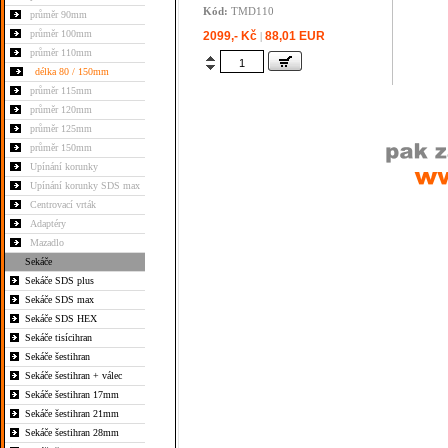
Kód:
TMD110
průměr 90mm
průměr 100mm
2099,- Kč
88,01 EUR
|
průměr 110mm
délka 80 / 150mm
průměr 115mm
průměr 120mm
průměr 125mm
průměr 150mm
Upínání korunky
Upínání korunky SDS max
Centrovací vrták
Adaptéry
Mazadlo
Sekáče
Sekáče SDS plus
Sekáče SDS max
Sekáče SDS HEX
Sekáče tisícihran
Sekáče šestihran
Sekáče šestihran + válec
Sekáče šestihran 17mm
Sekáče šestihran 21mm
Sekáče šestihran 28mm